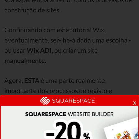
construção de sites.
Continuando com este tutorial Wix,
eventualmente, ser-lhe-á dada uma escolha -
ou usar
Wix ADI
, ou criar um site
manualmente.
Agora,
ESTA
é uma parte realmente
importante dos processos de registo e
configuração inicial.
x