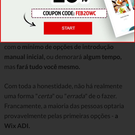
Dependendo do que escolher nesta fase,
enfrentará
um de dois resultados
- ou será
capaz de
criar um site realmente rápido,
mas
com
o mínimo de opções de introdução
manual inicial,
ou demorará
algum tempo,
mas
fará tudo você mesmo.
Com toda a honestidade, não há realmente
uma forma "
certa
" ou "
errada
" de o fazer.
Francamente, a maioria das pessoas optaria
provavelmente pelas primeiras opções -
a
Wix ADI.