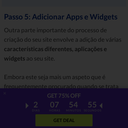
Passo 5: Adicionar Apps e Widgets
Outra parte importante do processo de
criação do seu site envolve a adição de várias
características diferentes, aplicações e
widgets
ao seu site.
Embora este seja mais um aspeto que é
frequentemente procurado quando se trata
de tutoriais Wix, o construtor encontrou uma
GET 75% OFF
2
07
54
54
forma de otimizar bastante bem o processo
DIAS
HORAS
MINUTOS
SEGUNDOS
de adição de várias aplicações à sua página.
GET DEAL