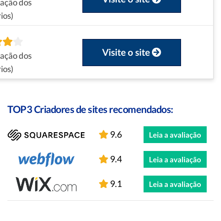
iação dos
ios)
Visite o site
iação dos
ios)
TOP3 Criadores de sites recomendados:
9.6
Leia a avaliação
9.4
Leia a avaliação
9.1
Leia a avaliação