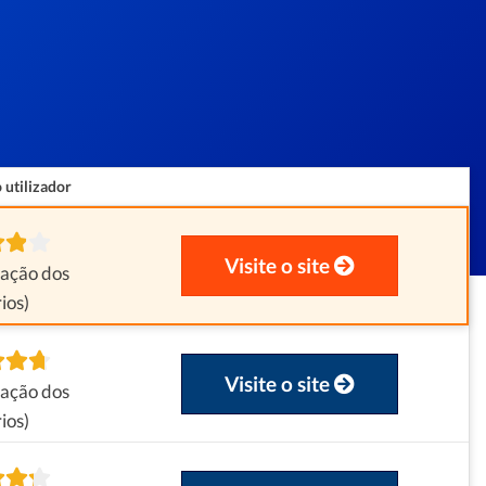
 utilizador
Visite o site
iação dos
ios)
Visite o site
iação dos
ios)