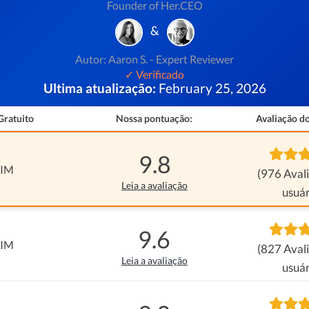
Founder of Her.CEO
&
Autor: Aaron S. - Expert Reviewer
✓ Verificado
Ultima atualização:
February 25, 2026
Gratuito
Nossa pontuação:
Avaliação do
9.8
SIM
(976 Aval
Leia a avaliação
usuár
9.6
SIM
(827 Aval
Leia a avaliação
usuár