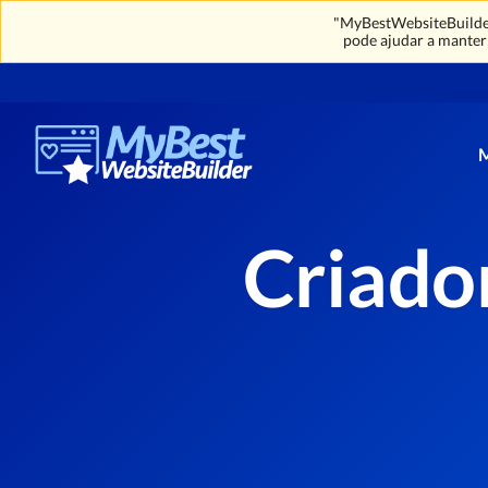
"MyBestWebsiteBuilder
pode ajudar a manter 
Criador