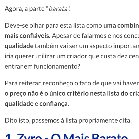
Agora, a parte "
barata
".
Deve-se olhar para esta lista como
uma combinaç
mais confiáveis.
Apesar de falarmos e nos conc
qualidade
também vai ser um aspecto important
iria querer utilizar um criador que custa dez c
entrar em funcionamento?
Para reiterar, reconheço o fato de que vai haver
o preço não é o único critério nesta lista do cr
qualidade
e
confiança
.
Dito isto, passemos à lista propriamente dita.
1. Zyro - O Mais Barato