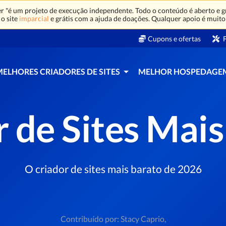
 "é um projeto de execução independente. Todo o conteúdo é aberto e gr
o site
imparcial
e grátis com a ajuda de doações. Qualquer apoio é muito
Cupons e ofertas
F
MELHORES CRIADORES DE SITES
MELHOR HOSPEDAGE
 de Sites Mai
O criador de sites mais barato de 2026
Contribuído por: Stacy Caprio,