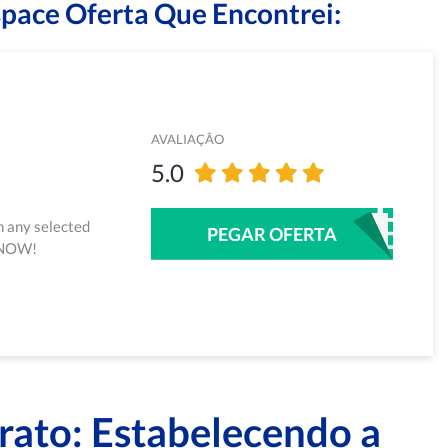
pace Oferta Que Encontrei:
AVALIAÇÃO
5.0
n any selected
PEGAR OFERTA
e NOW!
arato: Estabelecendo a