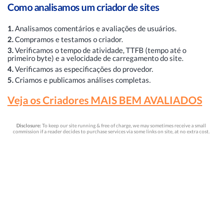
Como analisamos um criador de sites
1.
Analisamos comentários e avaliações de usuários.
2.
Compramos e testamos o criador.
3.
Verificamos o tempo de atividade, TTFB (tempo até o
primeiro byte) e a velocidade de carregamento do site.
4.
Verificamos as especificações do provedor.
5.
Criamos e publicamos análises completas.
Veja os Criadores MAIS BEM AVALIADOS
Disclosure:
To keep our site running & free of charge, we may sometimes receive a small
commission if a reader decides to purchase services via some links on site, at no extra cost.