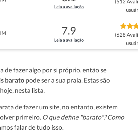
(512 Aval
Leia a avaliação
usuár
7.9
SIM
(628 Aval
Leia a avaliação
usuár
 de fazer algo por si próprio, então se
is barato
pode ser a sua praia. Estas são
oje, nesta lista.
rata de fazer um site, no entanto, existem
solver primeiro.
O que define "barato"? Como
mos falar de tudo isso.