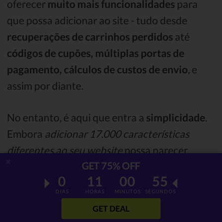
oferecer
muito mais funcionalidades
para
que possa adicionar ao site - tudo desde
recuperações de carrinhos perdidos
até
códigos de cupões, múltiplas portas de
pagamento, cálculos de custos de envio
, e
assim por diante.
No entanto, é aqui que entra a
simplicidade
.
Embora
adicionar 17.000 características
diferentes
ao seu website
possa parecer
GET 75% OFF
apelativo no início, normalmente não é a
0
11
00
54
melhor maneira de aprender como iniciar uma
DIAS
HORAS
MINUTOS
SEGUNDOS
loja online. Em vez disso,
tente manter as
GET DEAL
coisas tão simples quanto possível
-
não