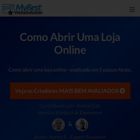
Como Abrir Uma Loja
Online
Como abrir uma loja online - explicado em 5 passos fáceis.
Veja os Criadores MAIS BEM AVALIADOS
Contribuído por: Amitai Gat,
Head of Product at Elementor
&
Autor: Aaron S. - Expert Reviewer