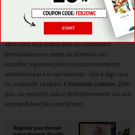
visitar o Facebook, é exatamente isso que
escreveria na sua barra de pesquisa, certo?
Claro, pode adiantar-se e e aprender como
abrir uma loja online sem se concentrar
demasiado num nome de domínio, ou
escolher
algumas palavras aparentemente
aleatórias
para o representar - isto é algo que
na realidade também é
bastante comum
.
Dito
isto, no entanto, não é definitivamente um ato
aconselhável para participar.