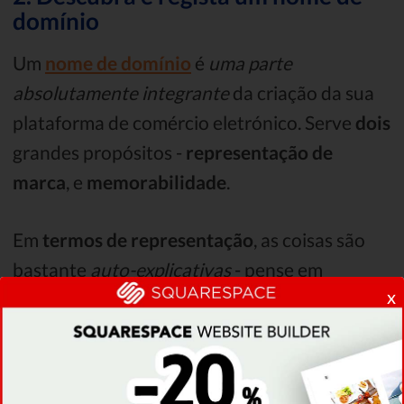
domínio
Um
nome de domínio
é
uma parte
absolutamente integrante
da criação da sua
plataforma de comércio eletrónico. Serve
dois
grandes propósitos -
representação de
marca
, e
memorabilidade
.
Em
termos de representação
, as coisas são
bastante
auto-explicativas
- pense em
x
grandes marcas como
Facebook, Instagram,
Google, Amazon, Target
, e assim por diante.
Todas elas também têm os seus nomes como
URLs
de sites -
por outras palavras, se desejar