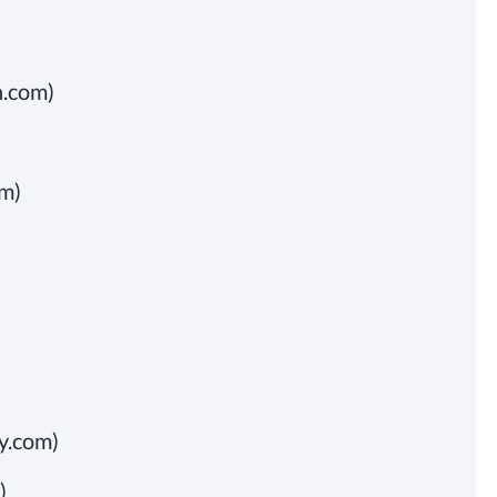
h.com)
om)
hy.com)
m)