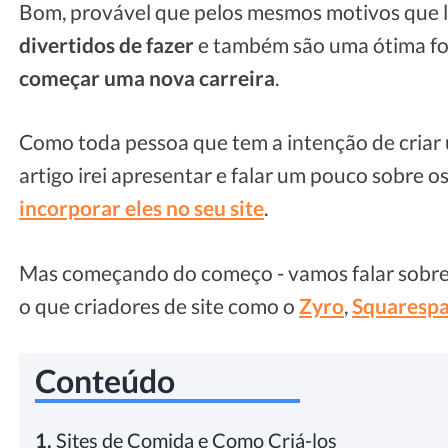
Bom, provável que pelos mesmos motivos que lev
divertidos de fazer
e também são uma ótima f
começar uma nova carreira
.
Como toda pessoa que tem a intenção de criar u
artigo irei apresentar e falar um pouco sobre o
incorporar eles no seu site
.
Mas começando do começo - vamos falar sobr
o que criadores de site como o
Zyro
,
Squaresp
Conteúdo
1.
Sites de Comida e Como Criá-los