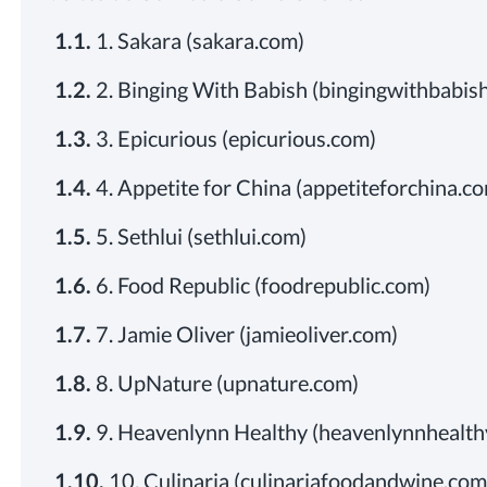
1.1.
1. Sakara (sakara.com)
1.2.
2. Binging With Babish (bingingwithbabis
1.3.
3. Epicurious (epicurious.com)
1.4.
4. Appetite for China (appetiteforchina.c
1.5.
5. Sethlui (sethlui.com)
1.6.
6. Food Republic (foodrepublic.com)
1.7.
7. Jamie Oliver (jamieoliver.com)
1.8.
8. UpNature (upnature.com)
1.9.
9. Heavenlynn Healthy (heavenlynnhealt
1.10.
10. Culinaria (culinariafoodandwine.co