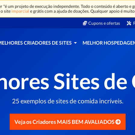
 "é um projeto de execução independente. Todo o conteúdo é aberto e gr
o site
imparcial
e grátis com a ajuda de doações. Qualquer apoio é muito
Cupons e ofertas
F
MELHORES CRIADORES DE SITES
MELHOR HOSPEDAGE
hores Sites de
25 exemplos de sites de comida incríveis.
Veja os Criadores MAIS BEM AVALIADOS