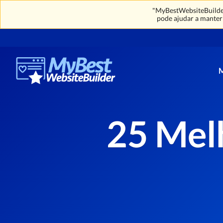
"MyBestWebsiteBuilder
pode ajudar a manter 
25 Mel