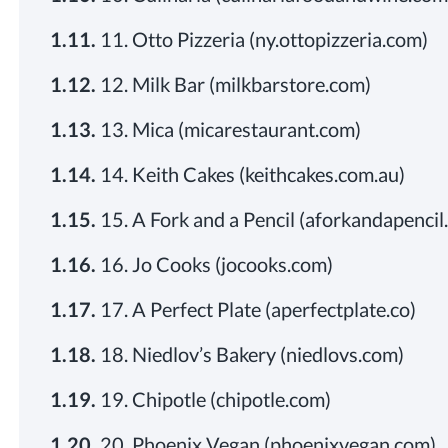
1.11.
11. Otto Pizzeria (ny.ottopizzeria.com)
1.12.
12. Milk Bar (milkbarstore.com)
1.13.
13. Mica (micarestaurant.com)
1.14.
14. Keith Cakes (keithcakes.com.au)
1.15.
15. A Fork and a Pencil (aforkandapenci
1.16.
16. Jo Cooks (jocooks.com)
1.17.
17. A Perfect Plate (aperfectplate.co)
1.18.
18. Niedlov’s Bakery (niedlovs.com)
1.19.
19. Chipotle (chipotle.com)
1.20.
20. Phoenix Vegan (phoenixvegan.com)