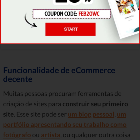
5.0
PEGAR OFERTA
Funcionalidade de eCommerce
decente
Muitas pessoas procuram ferramentas de
criação de sites para
construir seu primeiro
site
. Esse site pode ser
um blog pessoal
,
um
portfólio apresentando seu trabalho como
fotógrafo
ou
artista
, ou qualquer outra coisa