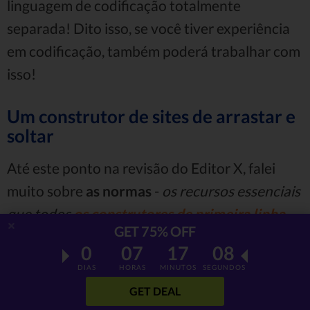
linguagem de codificação totalmente
separada! Dito isso, se você tiver experiência
em codificação, também poderá trabalhar com
isso!
Um construtor de sites de arrastar e
soltar
Até este ponto na revisão do Editor X, falei
muito sobre
as normas
-
os recursos essenciais
que todos
os construtores de primeira linha
GET 75% OFF
devem possuir e por que eles são importantes
.
0
07
17
07
Bem, a funcionalidade
arrastar e soltar
está no
DIAS
HORAS
MINUTOS
SEGUNDOS
centro de tais recursos.
GET DEAL