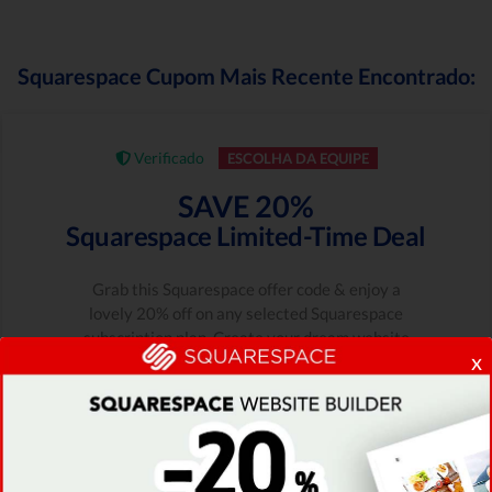
Squarespace Cupom Mais Recente Encontrado:
Verificado
ESCOLHA DA EQUIPE
SAVE 20%
Squarespace Limited-Time Deal
Grab this Squarespace offer code & enjoy a
lovely 20% off on any selected Squarespace
subscription plan. Create your dream website
x
NOW!
Data de Validade : 10/08/2026
Restam Apenas 88
4,512 Pessoas Usaram
AVALIAÇÃO