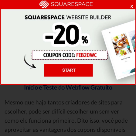
eles. Abaixo, você encontrará diferentes
x
códigos de cupom do Webflow, bem como
uma breve descrição de cada um deles.
Início e Teste do Webflow Gratuito
Mesmo que haja tantos criadores de sites para
escolher, pode ser difícil escolher um sem ver
como ele funciona primeiro. Dito isso, você pode
aproveitar as vantagens dos cupons disponíveis