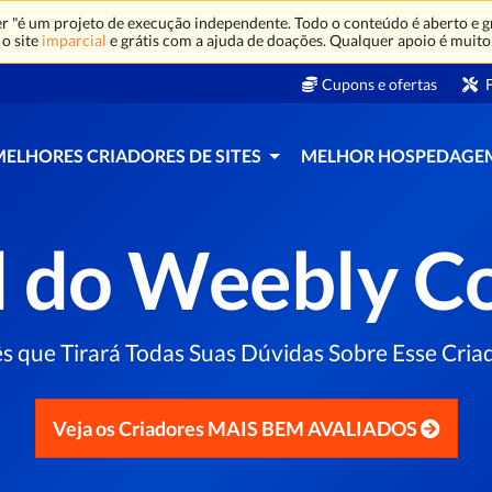
 "é um projeto de execução independente. Todo o conteúdo é aberto e gr
o site
imparcial
e grátis com a ajuda de doações. Qualquer apoio é muito
Cupons e ofertas
F
MELHORES CRIADORES DE SITES
MELHOR HOSPEDAGE
l do Weebly 
que Tirará Todas Suas Dúvidas Sobre Esse Criador
Veja os Criadores MAIS BEM AVALIADOS