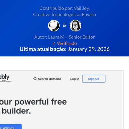
Contribuído por: Vail Joy,
Creative Technologist at Envato
&
Autor: Laura M. - Senior Editor
✓ Verificado
Ultima atualização:
January 29, 2026