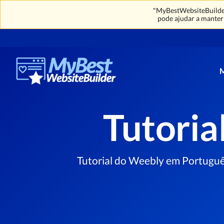
"MyBestWebsiteBuilder
pode ajudar a manter 
Tutoria
Tutorial do Weebly em Português 