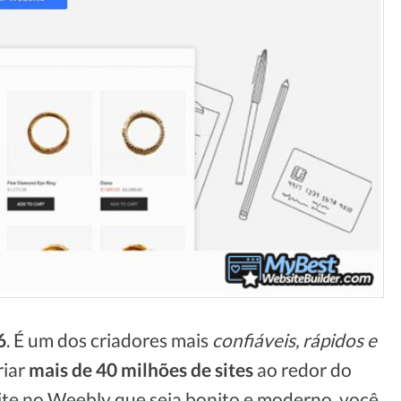
6
. É um dos criadores mais
confiáveis, rápidos e
riar
mais de 40 milhões de sites
ao redor do
ite no Weebly que seja bonito e moderno, você