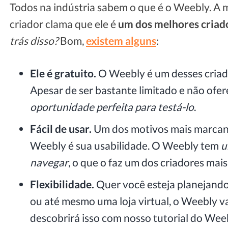
Todos na indústria sabem o que é o Weebly. A m
criador clama que ele é
um dos melhores criado
trás disso?
Bom,
existem alguns
:
Ele é gratuito.
O Weebly é um desses criado
Apesar de ser bastante limitado e não ofe
oportunidade perfeita para testá-lo
.
Fácil de usar.
Um dos motivos mais marcant
Weebly é sua usabilidade. O Weebly tem
u
navegar
, o que o faz um dos criadores mai
Flexibilidade.
Quer você esteja planejando
ou até mesmo uma loja virtual, o Weebly va
descobrirá isso com nosso tutorial do Wee