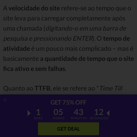
A
velocidade do site
refere-se ao tempo que o
site leva para carregar completamente após
uma chamada (
digitando-o em uma barra de
pesquisa e pressionando ENTER
). O
tempo de
atividade
é um pouco mais complicado – mas é
basicamente
a quantidade de tempo que o site
fica ativo e sem falhas
.
Quanto ao
TTFB
, ele se refere ao "
Time Till
First Byte
", em bom português, “Tempo até o
GET 75% OFF
Primeiro Byte” e mede a rapidez com que um
1
05
43
11
site responde à chamada mencionada
DIAS
HORAS
MINUTOS
SEGUNDOS
anteriormente.
GET DEAL