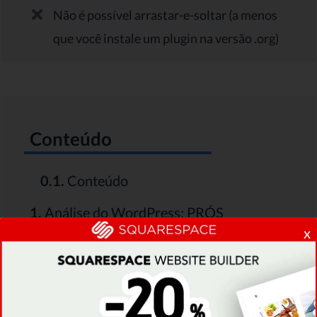
Não é possível arrastar-e-soltar (a menos
que você instale um plugin na versão .org)
Conteúdo
0.1.
Conteúdo
1.
Análise do WordPress: PRÓS
x
1.1.
Extremamente Flexível (.org)
1.2.
Hospedagem e Nome de Domínio
Fornecidos (.com)