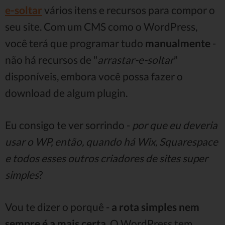
e-soltar
vários itens e recursos para compor o
seu site. Com um CMS como o WordPress,
você terá que programar tudo
manualmente
-
não há recursos de "
arrastar-e-soltar
"
disponíveis, embora você possa fazer o
download de algum plugin.
Eu consigo te ver sorrindo -
por que eu deveria
usar o WP, então, quando há Wix, Squarespace
e todos esses outros criadores de sites super
simples
?
Vou te dizer o porquê -
a rota simples nem
sempre é a mais certa
. O WordPress tem